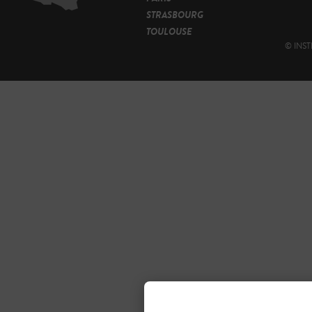
STRASBOURG
TOULOUSE
© INST