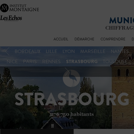
ACCUEIL
DÉMARCHE
COMPRENDRE
D
BORDEAUX
LILLE
LYON
MARSEILLE
NANTES
STRASBOURG
NICE
PARIS
RENNES
TOULOUSE