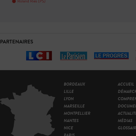
Roland Ries (PS)
PARTENAIRES
BORDEAUX
ACCUEIL
LILLE
DÉMARC
LYON
COMPRE
MARSEILLE
DOCUMEN
MONTPELLIER
ACTUALIT
NANTES
MÉDIAS
NICE
GLOSSAI
PARIS