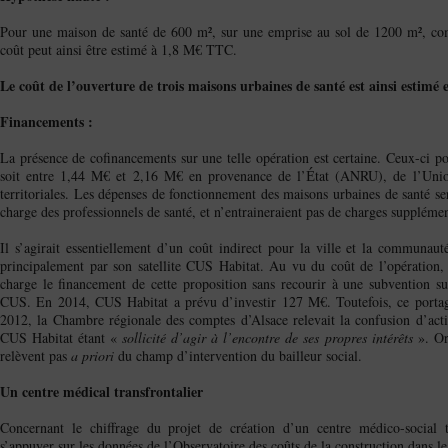
Pour une maison de santé de 600 m², sur une emprise au sol de 1200 m², com
coût peut ainsi être estimé à 1,8 M€ TTC.
Le coût de l’ouverture de trois maisons urbaines de santé est ainsi estimé
Financements :
La présence de cofinancements sur une telle opération est certaine. Ceux-ci po
soit entre 1,44 M€ et 2,16 M€ en provenance de l’
tat (ANRU), de l’Union
É
territoriales. Les dépenses de fonctionnement des maisons urbaines de santé ser
charge des professionnels de santé, et n’entraineraient pas de charges supplémen
Il s’agirait essentiellement d’un coût indirect pour la ville et la communaut
principalement par son satellite CUS Habitat. Au vu du coût de l’opération
charge le financement de cette proposition sans recourir à une subvention su
CUS. En 2014, CUS Habitat a prévu d’investir 127 M€. Toutefois, ce portage
2012, la Chambre régionale des comptes d’Alsace relevait la confusion d’ac
CUS Habitat étant «
sollicité d’agir à l’encontre de ses propres intérêts
». Or
relèvent pas
a priori
du champ d’intervention du bailleur social.
Un centre médical transfrontalier
Concernant le chiffrage du projet de création d’un centre médico-social tr
s’appuyer sur les données de l’Observatoire des coûts de la construction dans l