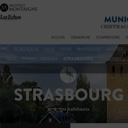
ACCUEIL
DÉMARCHE
COMPRENDRE
D
BORDEAUX
LILLE
LYON
MARSEILLE
NANTES
STRASBOURG
NICE
PARIS
RENNES
TOULOUSE