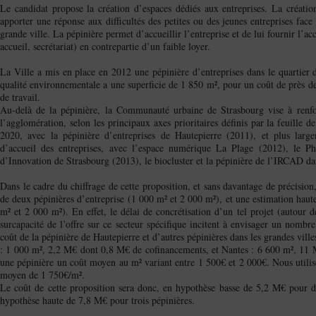
Le candidat propose la création d’espaces dédiés aux entreprises. La création
apporter une réponse aux difficultés des petites ou des jeunes entreprises fac
grande ville. La pépinière permet d’accueillir l’entreprise et de lui fournir l’a
accueil, secrétariat) en contrepartie d’un faible loyer.
La Ville a mis en place en 2012 une pépinière d’entreprises dans le quartier 
qualité environnementale a une superficie de 1 850 m², pour un coût de près d
de travail.
Au-delà de la pépinière, la Communauté urbaine de Strasbourg vise à renfor
l’agglomération, selon les principaux axes prioritaires définis par la feuille 
2020, avec la pépinière d’entreprises de Hautepierre (2011), et plus larg
d’accueil des entreprises, avec l’espace numérique La Plage (2012), le P
d’Innovation de Strasbourg (2013), le biocluster et la pépinière de l’IRCAD da
Dans le cadre du chiffrage de cette proposition, et sans davantage de précision
de deux pépinières d’entreprise (1 000 m² et 2 000 m²), et une estimation haut
m² et 2 000 m²). En effet, le délai de concrétisation d’un tel projet (autour d
surcapacité de l’offre sur ce secteur spécifique incitent à envisager un nombre
coût de la pépinière de Hautepierre et d’autres pépinières dans les grandes vil
: 1 000 m², 2,2 M€ dont 0,8 M€ de cofinancements, et Nantes : 6 600 m², 11 M€
une pépinière un coût moyen au m² variant entre 1 500€ et 2 000€. Nous utilis
moyen de 1 750€/m².
Le coût de cette proposition sera donc, en hypothèse basse de 5,2 M€ pour de
hypothèse haute de 7,8 M€ pour trois pépinières.