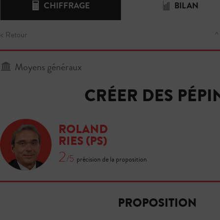
CHIFFRAGE
BILAN
< Retour
^
Moyens généraux
CRÉER DES PÉPI
ROLAND
RIES
(PS)
2
/5
précision de la proposition
PROPOSITION