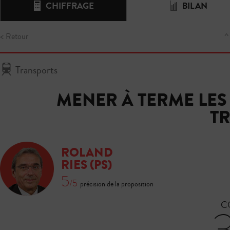
CHIFFRAGE
BILAN
< Retour
^
Transports
MENER À TERME LES
T
ROLAND
RIES
(PS)
5
/5
précision de la proposition
C