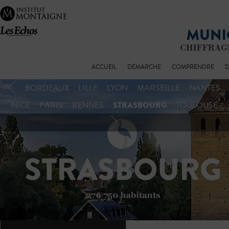
ACCUEIL
DÉMARCHE
COMPRENDRE
D
BORDEAUX
LILLE
LYON
MARSEILLE
NANTES
STRASBOURG
NICE
PARIS
RENNES
TOULOUSE