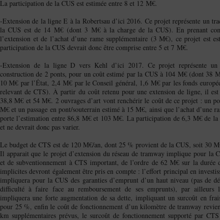
La participation de la CUS est estimée entre 8 et 12 M€.
-Extension de la ligne E à la Robertsau d’ici 2016. Ce projet représente un tra
la CUS est de 14 M€ (dont 3 M€ à la charge de la CUS). En prenant comm
l’extension et de l’achat d’une rame supplémentaire (3 M€), ce projet est 
participation de la CUS devrait donc être comprise entre 5 et 7 M€.
-Extension de la ligne D vers Kehl d’ici 2017. Ce projet représente un 
construction de 2 ponts, pour un coût estimé par la CUS à 104 M€ (dont 38 M€ 
10 M€ par l’État, 2,4 M€ par le Conseil général, 1,6 M€ par les fonds europée
relevant de CTS). À partir du coût retenu pour une extension de ligne, il est 
38,8 M€ et 54 M€. 2 ouvrages d’art vont renchérir le coût de ce projet : un po
M€ et un passage en pont/souterrain estimé à 15 M€, ainsi que l’achat d’une r
porte l’estimation entre 86,8 M€ et 103 M€. La participation de 6,3 M€ de la 
et ne devrait donc pas varier.
Le budget de CTS est de 120 M€/an, dont 25 % provient de la CUS, soit 30 M
Il apparait que le projet d’extension du réseau de tramway implique pour la 
et de subventionnement à CTS important, de l’ordre de 62 M€ sur la durée d
implicites devront également être pris en compte : l’effort principal en invest
impliquera pour la CUS des garanties d’emprunt d’un haut niveau (pas de dé
difficulté à faire face au remboursement de ses emprunts), par ailleurs 
impliquera une forte augmentation de sa dette, impliquant un surcoût en frai
pour 25 %, enfin le coût de fonctionnement d’un kilomètre de tramway revien
km supplémentaires prévus, le surcoût de fonctionnement supporté par C