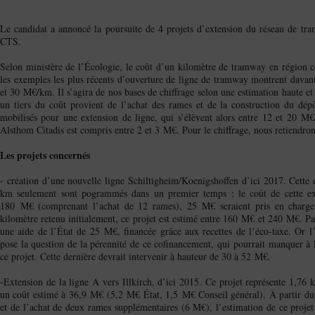
Le candidat a annoncé la poursuite de 4 projets d’extension du réseau de tra
CTS.
Selon ministère de l’Écologie, le coût d’un kilomètre de tramway en région
les exemples les plus récents d’ouverture de ligne de tramway montrent dava
et 30 M€/km. Il s’agira de nos bases de chiffrage selon une estimation haute e
un tiers du coût provient de l’achat des rames et de la construction du dépô
mobilisés pour une extension de ligne, qui s’élèvent alors entre 12 et 20 
Alsthom Citadis est compris entre 2 et 3 M€. Pour le chiffrage, nous retiendro
Les projets concernés
- création d’une nouvelle ligne Schiltigheim/Koenigshoffen d’ici 2017. Cette 
km seulement sont pogrammés dans un premier temps ; le coût de cette ex
180 M€ (comprenant l’achat de 12 rames), 25 M€ seraient pris en charge 
kilomètre retenu initialement, ce projet est estimé entre 160 M€ et 240 M€. Par a
une aide de l’État de 25 M€, financée grâce aux recettes de l’éco-taxe. Or l
pose la question de la pérennité de ce cofinancement, qui pourrait manquer à
ce projet. Cette dernière devrait intervenir à hauteur de 30 à 52 M€.
-Extension de la ligne A vers Illkirch, d’ici 2015. Ce projet représente 1,76
un coût estimé à 36,9 M€ (5,2 M€ État, 1,5 M€ Conseil général). À partir d
et de l’achat de deux rames supplémentaires (6 M€), l’estimation de ce proje