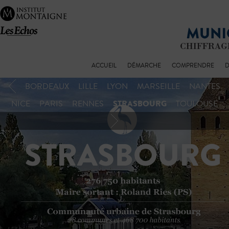
ACCUEIL
DÉMARCHE
COMPRENDRE
D
BORDEAUX
LILLE
LYON
MARSEILLE
NANTES
STRASBOURG
NICE
PARIS
RENNES
TOULOUSE