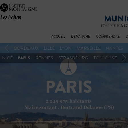
ACCUEIL
DÉMARCHE
COMPRENDRE
D
BORDEAUX
LILLE
LYON
MARSEILLE
NANTES
PARIS
NICE
RENNES
STRASBOURG
TOULOUSE