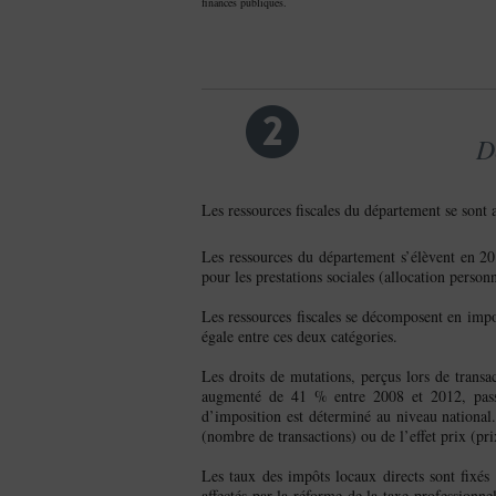
finances publiques.
2
D
Les ressources fiscales du département se sont a
Les ressources du département s’élèvent en 2
pour les prestations sociales (allocation perso
Les ressources fiscales se décomposent en impo
égale entre ces deux catégories.
Les droits de mutations, perçus lors de transa
augmenté de 41 % entre 2008 et 2012, pass
d’imposition est déterminé au niveau national. 
(nombre de transactions) ou de l’effet prix (pr
Les taux des impôts locaux directs sont fixé
affectés par la réforme de la taxe professionnel