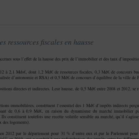
es ressources fiscales en hausse
ccrues sous l’effet de la hausse des prix de l’immobilier et des taux d’impositio
012 à 2,1 Mds€, dont 1,2 Md€ de ressources fiscales, 0,3 Md€ de concours bud
nnalisée d’autonomie et RSA) et 0,5 Md€ de concours d’équilibre de la ville de P
sitions directes et indirectes. Leur hausse, de 0,5 Md€ entre 2008 et 2012, se r
ctions immobilières, constituent l’essentiel des 1 Md€ d’impôts indirects perçu
ant de 0,6 à 0,9 Md€, en raison du dynamisme du marché immobilier par
Ils constituent toutefois une recette volatile sensible au marché, qu’il s’agiss
ix des logements).
s en 2012 par le département pour 31 % d’entre eux et par le Parlement pour
[
1
]
le
en 2010, qui a conduit à une redistribution des impôts entre les différentes