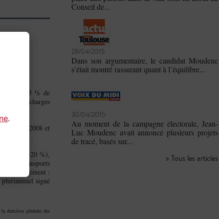
Conseil de...
28/04/2015
Dans son argumentaire, le candidat Moudenc
s’était montré rassurant quant à l’équilibre...
tituées à 93 % de
d€) et les charges
30/04/2015
gne
.
Au moment de la campagne électorale, Jean-
olué entre 2008 et
Luc Moudenc avait annoncé plusieurs projets
de tracé, basés sur...
personnel (+20 %),
> Tous les articles
 et des transports
e du département :
t pluriannuel signé
 la direction générale des