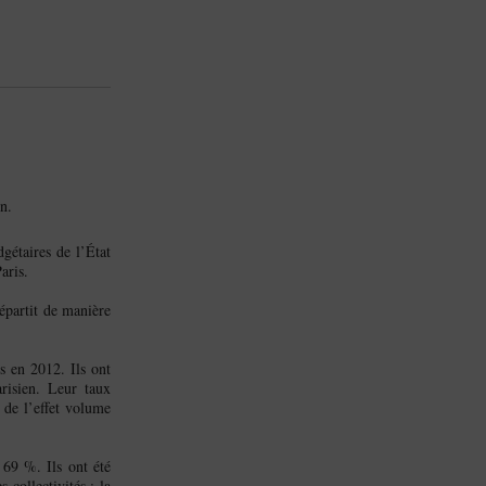
n.
gétaires de l’État
aris.
épartit de manière
s en 2012. Ils ont
isien. Leur taux
e de l’effet volume
 69 %. Ils ont été
 collectivités : la