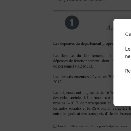
1
Augmenta
Ce
Les dépenses du département progressent du fait
Le
Les dépenses du département, qui s’élèvent
ne
dépenses de fonctionnement, dont les principal
de personnel (0,2 Md€).
Re
Les investissements s’élèvent en 2012 à 0,2 
2012.
Les dépenses ont augmenté de 16 % (soit 0,3 
des aides sociales à l’enfance, aux personne
urbains (+10 % de participation au syndicat d
les aides sociales et le RSA ont un caractère l
entre le syndicat des transports d’Ile-de-Franc
[
1
] Tous les chiffres sont tirés des rapports budgétaires annuels