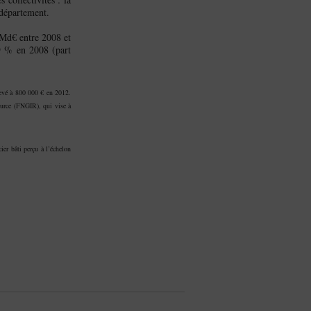
 département.
 Md€ entre 2008 et
9 % en 2008 (part
élevé à 800 000 € en 2012.
source (FNGIR), qui vise à
cier bâti perçu à l’échelon