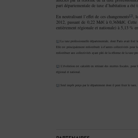
part départementale de taxe d’habitation a été 
[
2
]
En neutralisant l’effet de ces changements
, 
2012, passant de 0,22 Md€ à 0,36Md€. Cette a
entièrement régionale et nationale) à 5,13 % e
[
1
] La taxe professionnelle départementale, dont Paris avait fixé 
Elle est principalement redistribuée à d’autres collectivités pour 
redistribuer aux collectivités ayant pâti de la réforme de la taxe pr
[
2
] L’évolution est calculée en retirant des recettes fiscales, pour
régional et national.
[
3
] Seul impôt perçu par le département dont il peut fixer le taux.