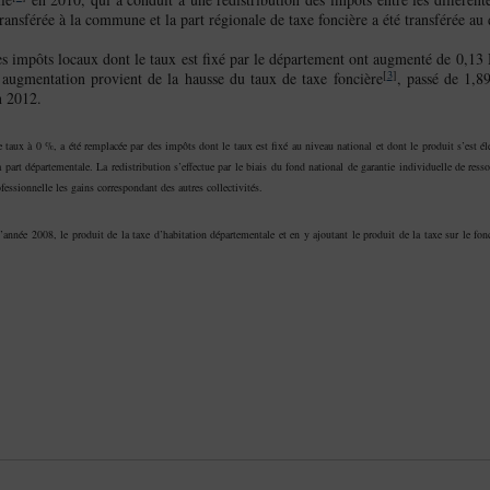
transférée à la commune et la part régionale de taxe foncière a été transférée au
les impôts locaux dont le taux est fixé par le département ont augmenté de 0,13
[
3
]
ugmentation provient de la hausse du taux de taxe foncière
, passé de 1,8
n 2012.
le taux à 0 %, a été remplacée par des impôts dont le taux est fixé au niveau national et dont le produit s’est 
la part départementale. La redistribution s’effectue par le biais du fond national de garantie individuelle de res
ofessionnelle les gains correspondant des autres collectivités.
 l’année 2008, le produit de la taxe d’habitation départementale et en y ajoutant le produit de la taxe sur le fon