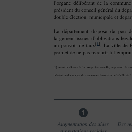
l’organe délibérant de la commune
président du conseil général du dépa
double élection, municipale et dépar
Le département dispose de peu de
largement issues d’obligations légal
[
1
]
un pouvoir de taux
. La ville de 
permet de ne pas recourir à l’emprun
[
1
] Avant la réforme de la taxe professionnelle, ce pouvoir de ta
l’évolution des marges de manoeuvres financières de la Ville de Pa
1
Augmentation des aides
Des re
et prestations sociales