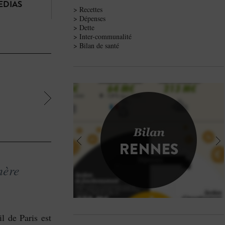
EDIAS
> Recettes
> Dépenses
> Dette
> Inter-communalité
> Bilan de santé
hère
l de Paris est