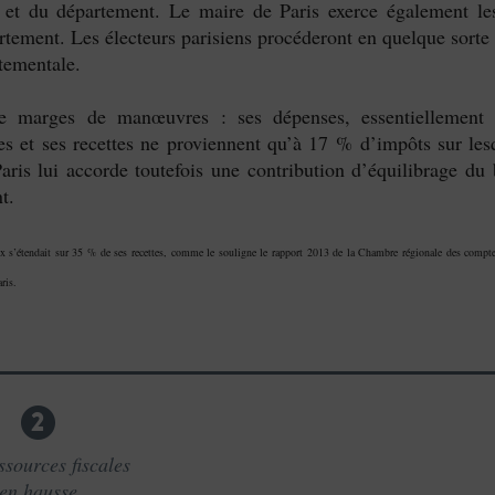
 et du département. Le maire de Paris exerce également les
rtement. Les électeurs parisiens procéderont en quelque sorte
tementale.
 marges de manœuvres : ses dépenses, essentiellement s
es et ses recettes ne proviennent qu’à 17 % d’impôts sur lesq
Paris lui accorde toutefois une contribution d’équilibrage du 
t.
ux s’étendait sur 35 % de ses recettes, comme le souligne le rapport 2013 de la Chambre régionale des comptes 
ris.
2
ssources fiscales
en hausse