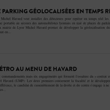
E PARKING GÉOLOCALISÉES EN TEMPS R
ichel Havard veut installer des détecteurs pour repérer en temps réel les 
ne portable au secours des automobilistes lyonnais en mal de places de parking
 mairie de Lyon Michel Havard promet de développer la géolocalisation du
ut en...
 MÉTRO AU MENU DE HAVARD
x commandements mais six engagements qui forment l’ossature du « contrat av
l Havard (UMP). Les deux premiers concernent la fiscalité et le développ
fférence, le candidat de rassemblement de la droite et du centre s’engage à ne
es...