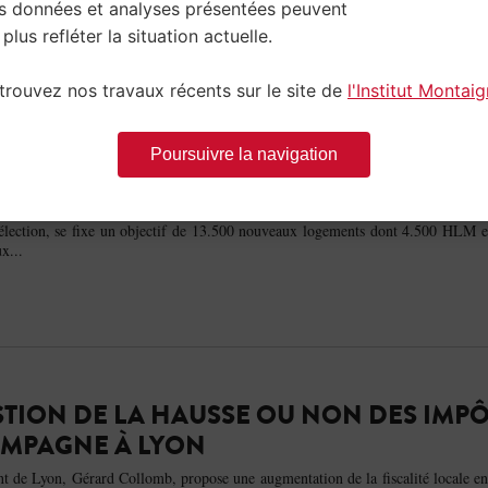
s données et analyses présentées peuvent
 plus refléter la situation actuelle.
trouvez nos travaux récents sur le site de
l'Institut Montai
: LE LOGEMENT AU CŒUR DU PROGRAM
Poursuivre la navigation
tenariat avec l’Institut Montaigne, passent au crible les projets phares d
mairie de Lyon. Objectif : évaluer le coût réel des promesses. Gérard Collomb
réélection, se fixe un objectif de 13.500 nouveaux logements dont 4.500 HLM 
x...
STION DE LA HAUSSE OU NON DES IMP
CAMPAGNE À LYON
t de Lyon, Gérard Collomb, propose une augmentation de la fiscalité locale e