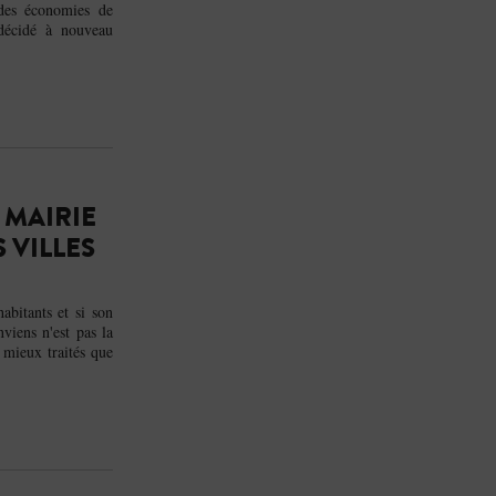
des économies de
décidé à nouveau
 MAIRIE
 VILLES
habitants et si son
viens n'est pas la
n mieux traités que