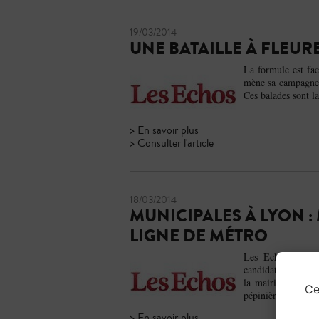
19/03/2014
UNE BATAILLE À FLEU
La formule est fac
mène sa campagne à
Ces balades sont la
> En savoir plus
> Consulter l'article
18/03/2014
MUNICIPALES À LYON 
LIGNE DE MÉTRO
Les Echos, en par
candidate UMP à l
la mairie de Lyon,
Ce
pépinière d’entrepr
> En savoir plus