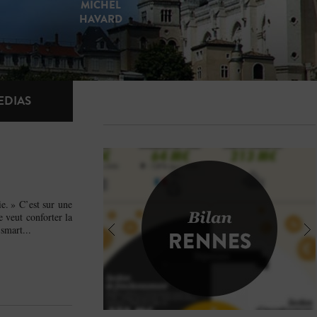
MICHEL
HAVARD
PROGRAMME
EDIAS
ie. » C’est sur une
 veut conforter la
smart...