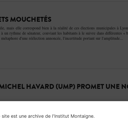
RETS MOUCHETÉS
ile, mais elle correspond bien à la réalité de ces élections municipales à Ly
 un rythme de sénateur, conviant les habitants à le suivre dans différentes « b
 métaphore d'une réélection annoncée, l'incertitude portant sur l'amplitude...
: MICHEL HAVARD (UMP) PROMET UNE 
tenariat avec l’Institut Montaigne, passent au crible les projets phares 
a mairie de Lyon. Objectif : évaluer le coût réel des promesses. Michel Hava
 propose de relier les gares Saint-Paul et Part Dieu. Il mise aussi sur la cr
 site est une archive de l'Institut Montaigne.
ise dotée...