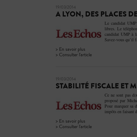
19/03/2014
A LYON, DES PLACES D
Le candidat UMP M
libres. Le télépho
candidat UMP à la
Savez-vous qu’il fa
> En savoir plus
> Consulter l'article
19/03/2014
STABILITÉ FISCALE ET
Ce ne sont pas di
proposé par Miche
Pour marquer sa di
impôts en faisant d
> En savoir plus
> Consulter l'article