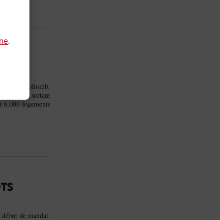
gne
.
ME DE
e Gérard Collomb,
, maire PS sortant
et 6.000 logements
ÔTS
n début de mandat.