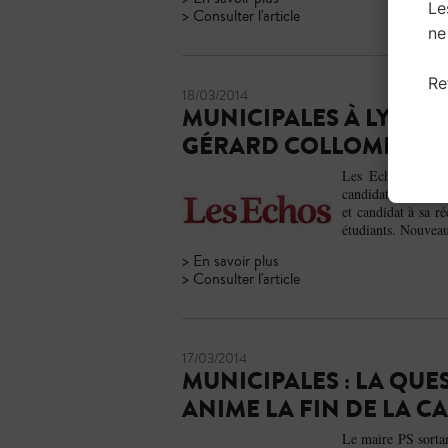
Le
> Consulter l'article
ne
Re
18/03/2014
MUNICIPALES À LYON 
GÉRARD COLLOMB (PS)
Les Echos, en par
candidate PS à la 
et candidat à sa 
étudiants. Nouveau
> En savoir plus
> Consulter l'article
17/03/2014
MUNICIPALES : LA QUE
ANIME LA FIN DE LA 
Le maire PS sortan