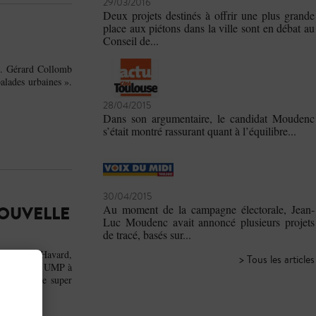
29/03/2016
Deux projets destinés à offrir une plus grande
place aux piétons dans la ville sont en débat au
Conseil de...
on. Gérard Collomb
alades urbaines ».
28/04/2015
Dans son argumentaire, le candidat Moudenc
s’était montré rassurant quant à l’équilibre...
30/04/2015
Au moment de la campagne électorale, Jean-
NOUVELLE
Luc Moudenc avait annoncé plusieurs projets
de tracé, basés sur...
de Michel Havard,
> Tous les articles
rd, candidat UMP à
éation d’une super