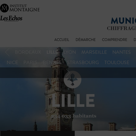
ACCUEIL
DÉMARCHE
COMPRENDRE
D
LILLE
BORDEAUX
LYON
MARSEILLE
NANTES
NICE
PARIS
RENNES
STRASBOURG
TOULOUSE