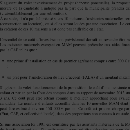
S’agissant du volet investissement du projet (dépense ponctuelle), la propositio
mesure où la candidate n’indique pas la part que la municipalité prendra d
(vraisemblablement par une subvention).
À ce stade, il n’a pas été précisé si ces 10 maisons d’assistantes maternelles ser
(construction ou location), ou si elles seront louées par une association. Le c
la création de ces 10 maisons n’est donc pas chiffrable en l’état.
L’essentiel de ce coût d’investissement prévisionnel devrait en revanche être s
Les assistants maternels exerçant en MAM peuvent prétendre aux aides financi
par la CAF telles que :
une prime d’installation en cas de premier agrément compris entre 300 € et
;
un prêt pour l’amélioration du lieu d’accueil (PALA) d’un montant maxi
S’agissant du volet fonctionnement de la proposition, le coût d’une assistante 
enfant et par an par la Cour des comptes dans un rapport de novembre 2013 sur
3 ans. Ce coût peut être retenu comme le meilleur approchant pour évaluer
candidate. Le nombre d’enfants accueillis dans les 10 nouvelles MAM étant d
peut être estimé à environ 150 000 € par an. Ce coût est pris en charge par l
(État, CAF, et collectivité locale), dans des proportions non connues à ce stade.
Si une association loi 1901 est constituée par les assistants maternels de la
de fonctionnement ou d’investissement pourront être déposées au nom de l