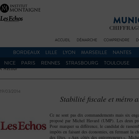
ACCUEIL
DÉMARCHE
COMPRENDRE
D
BORDEAUX
LILLE
LYON
MARSEILLE
NANTES
NICE
PARIS
RENNES
STRASBOURG
TOULOUSE
< Retour
19/03/2014
Stabilité fiscale et métro
Ce ne sont pas dix commandements mais six engag
proposé par Michel Havard (UMP). Les deux prem
Pour marquer sa différence, le candidat de rassemb
impôts en faisant des économies, en fermant la ch
des fêtes. « Aux côtés des entrepreneurs », Mich