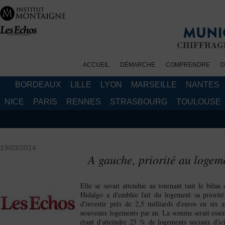
ACCUEIL
DÉMARCHE
COMPRENDRE
D
BORDEAUX
LILLE
LYON
MARSEILLE
NANTES
NICE
PARIS
RENNES
STRASBOURG
TOULOUSE
< Retour
19/03/2014
A gauche, priorité au logeme
Elle se savait attendue au tournant tant le bila
Hidalgo a d'emblée fait du logement sa priorit
d'investir près de 2,5 milliards d'euros en six
nouveaux logements par an. La somme serait essent
étant d'atteindre 25 % de logements sociaux d'i