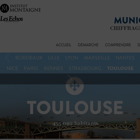
ACCUEIL
DÉMARCHE
COMPRENDRE
D
BORDEAUX
LILLE
LYON
MARSEILLE
NANTES
TOULOUSE
NICE
PARIS
RENNES
STRASBOURG