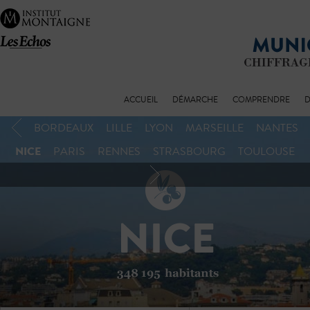
ACCUEIL
DÉMARCHE
COMPRENDRE
D
BORDEAUX
LILLE
LYON
MARSEILLE
NANTES
NICE
PARIS
RENNES
STRASBOURG
TOULOUSE